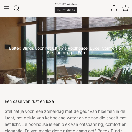
Ga naar inhoud
Account
Win
Baltex Blinds voor het Ultieme Poolhouse: Luxe, Comfort en
Bescherming in Één
Een oase van rust en luxe
Stel het je voor: een zomerdag met de geur van bloemen in de
lucht, het geluid van kabbelend water en de zon die speelt met
het licht. Je poolhouse is een plek van ontspanning, comfort en
elegantie. En wat maakt deze ruimte compleet? Baltex Blinds –