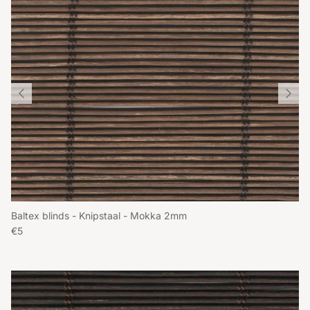
Baltex blinds - Knipstaal - Mokka 2mm
Reguliere prijs
€5