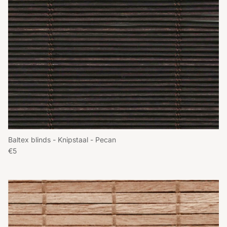
Baltex blinds - Knipstaal - Pecan
Reguliere prijs
€5