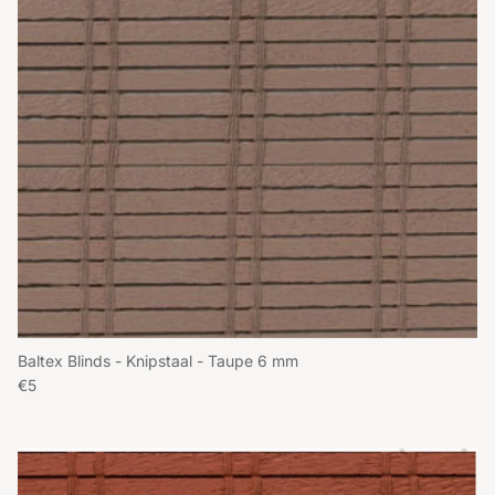
Baltex Blinds - Knipstaal - Taupe 6 mm
Reguliere prijs
€5