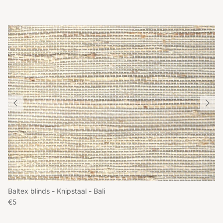
Baltex blinds - Knipstaal - Bali
Reguliere prijs
€5