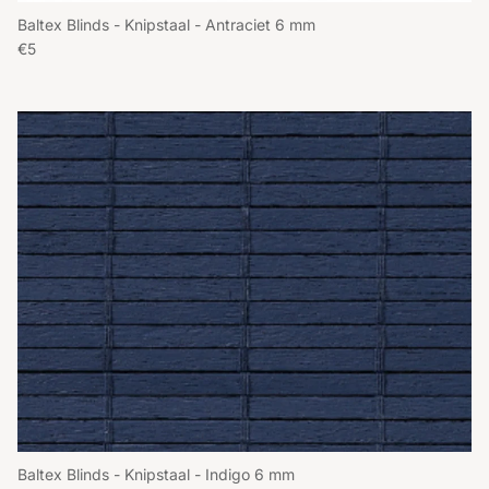
Baltex Blinds - Knipstaal - Antraciet 6 mm
Reguliere prijs
€5
Baltex Blinds - Knipstaal - Indigo 6 mm