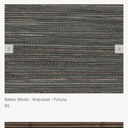
Baltex Blinds - Knipstaal - Futuna
Reguliere prijs
€5