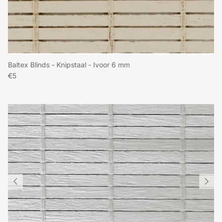
Baltex Blinds - Knipstaal - Ivoor 6 mm
Reguliere prijs
€5