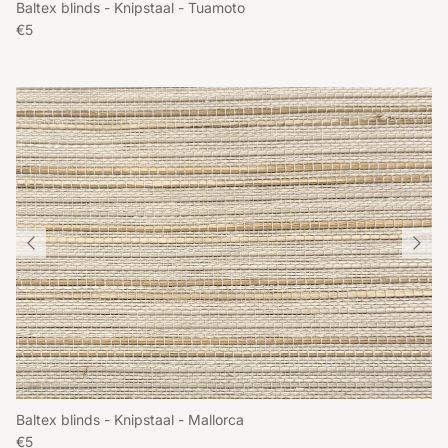
Baltex blinds - Knipstaal - Tuamoto
Reguliere prijs
€5
Baltex blinds - Knipstaal - Mallorca
Reguliere prijs
€5