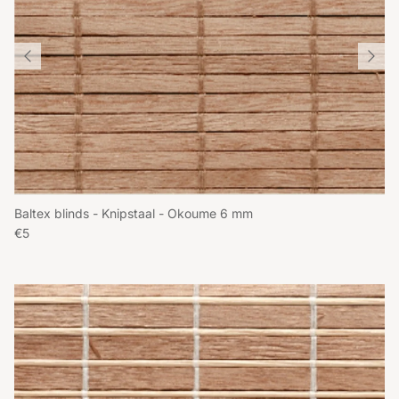
Baltex blinds - Knipstaal - Okoume 6 mm
Reguliere prijs
€5