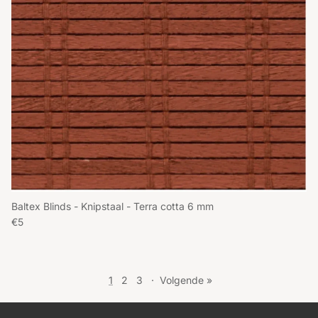
Baltex Blinds - Knipstaal - Terra cotta 6 mm
Reguliere prijs
€5
1
2
3
·
Volgende »