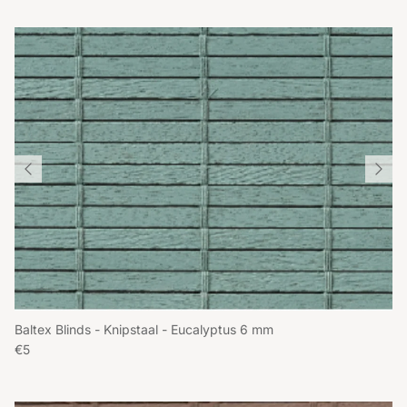
Baltex Blinds - Knipstaal - Eucalyptus 6 mm
Reguliere prijs
€5