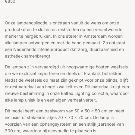
Reguliere prijs
€850
Onze lampencollectie is ontstaan vanuit de wens om onze
productketen te sluiten en reststoffen op een verantwoorde
manier te hergebruiken. In ons atelier in Amsterdam worden
alle lampen ontworpen en met de hand gemaakt. Zo ontstaat
een Nederlands interieurproduct dat zorg, duurzaamheid en
esthetiek samenbrengt.
De lampen zijn vervaardigd uit hoogwaardige houten weefsels
die we exclusief importeren en deels uit Frankrijk betrekken.
Nadat de weefsels op maat zijn geknipt voor onze blinds, blijft
er restmateriaal van hoge kwaliteit over. Dit materiaal krijgt een
nieuwe bestemming in onze Baltex Lighting collectie, waardoor
elke lamp uniek is en een eigen verhaal vertelt.
Dit model heeft een basisvorm van 50 x 50 x 50 cm en meet
inclusief uitstekende latjes 70 x 70 x 70 cm. De lamp is
voorzien van een ophangsysteem en een strijkijzersnoer van
300 cm, waardoor hij eenvoudig te plaatsen is.