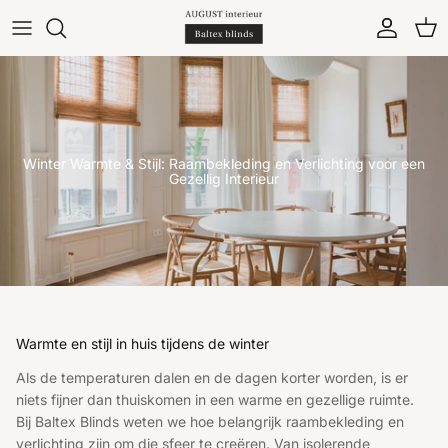
Ga naar inhoud
Account
Win
Winter Warmte & Stijl: Raambekleding en Verlichting voor een
Gezellig Interieur
Warmte en stijl in huis tijdens de winter
Als de temperaturen dalen en de dagen korter worden, is er
niets fijner dan thuiskomen in een warme en gezellige ruimte.
Bij Baltex Blinds weten we hoe belangrijk raambekleding en
verlichting zijn om die sfeer te creëren. Van isolerende