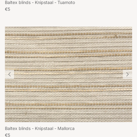
Baltex blinds - Knipstaal - Tuamoto
Reguliere prijs
€5
Baltex blinds - Knipstaal - Mallorca
Reguliere prijs
€5