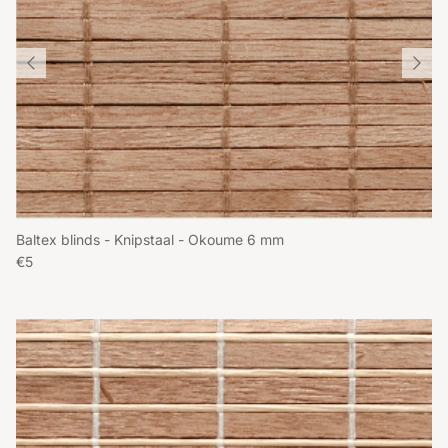
Baltex blinds - Knipstaal - Okoume 6 mm
Reguliere prijs
€5