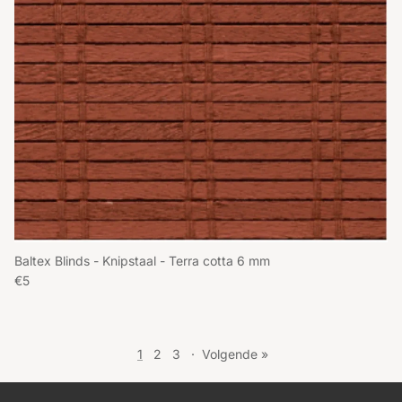
Baltex Blinds - Knipstaal - Terra cotta 6 mm
Reguliere prijs
€5
1
2
3
·
Volgende »