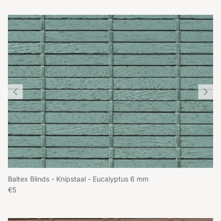
Baltex Blinds - Knipstaal - Eucalyptus 6 mm
Reguliere prijs
€5