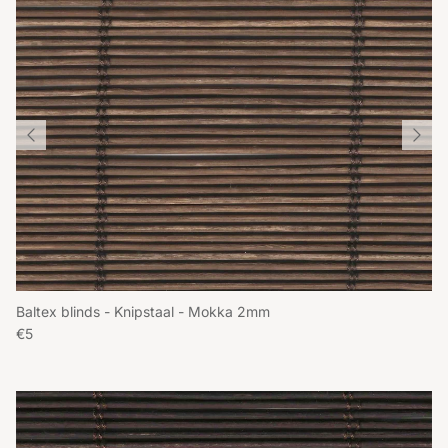
Baltex blinds - Knipstaal - Mokka 2mm
Reguliere prijs
€5