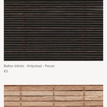
Baltex blinds - Knipstaal - Pecan
Reguliere prijs
€5