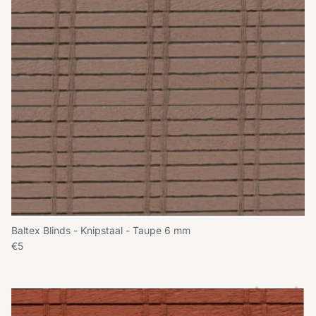
Baltex Blinds - Knipstaal - Taupe 6 mm
Reguliere prijs
€5