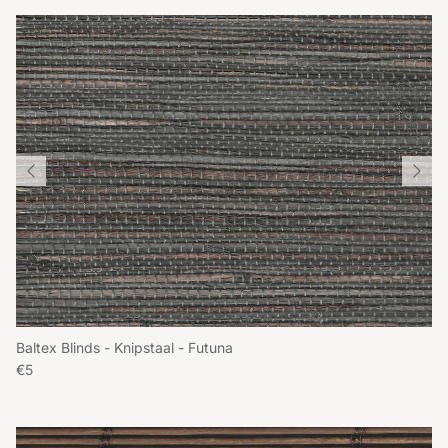
Baltex Blinds - Knipstaal - Futuna
Reguliere prijs
€5