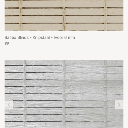
Baltex Blinds - Knipstaal - Ivoor 6 mm
Reguliere prijs
€5