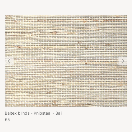
Baltex blinds - Knipstaal - Bali
Reguliere prijs
€5