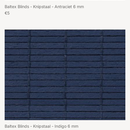
Baltex Blinds - Knipstaal - Antraciet 6 mm
Reguliere prijs
€5
Baltex Blinds - Knipstaal - Indigo 6 mm