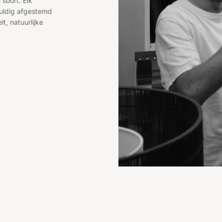
 soort. Elk
uldig afgestemd
it, natuurlijke