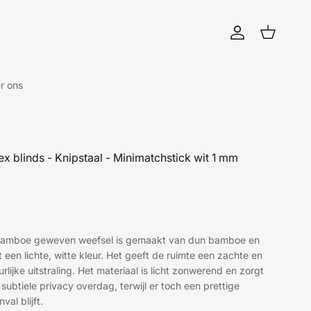
Account
Winkelwagen
r ons
ex blinds - Knipstaal - Minimatchstick wit 1 mm
liere prijs
bamboe geweven weefsel is gemaakt van dun bamboe en
t een lichte, witte kleur. Het geeft de ruimte een zachte en
urlijke uitstraling. Het materiaal is licht zonwerend en zorgt
 subtiele privacy overdag, terwijl er toch een prettige
inval blijft.