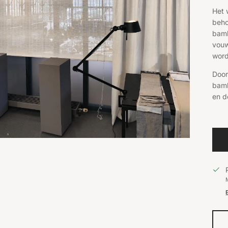
Het 
beho
bamb
vouw
word
Door
bamb
en d