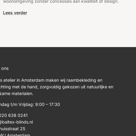
woonomgeving zonder concessies aan kwaliteit of design.
Lees verder
 ons
ns atelier in Amsterdam maken wij raambekleding en
ichting met de hand, zorgvuldig gekozen uit natuurlijke en
zame materialen.
dag t/m Vrijdag: 9:00 – 17:30
020 638 0241
@baltex-blinds.nl
huisstraat 25
8WJ Amsterdam