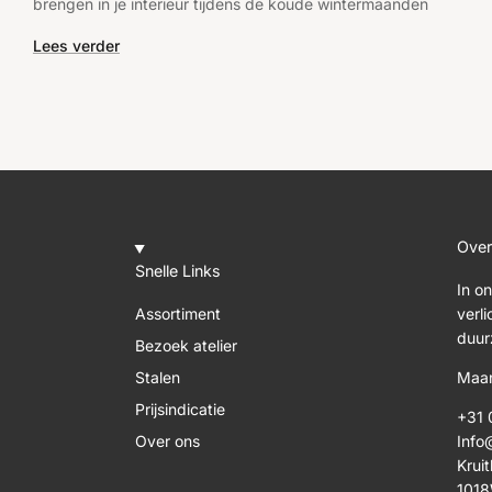
brengen in je interieur tijdens de koude wintermaanden
Lees verder
Over
Snelle Links
In o
Assortiment
verl
duur
Bezoek atelier
Stalen
Maan
Prijsindicatie
+31 
Over ons
Info
Kruit
101