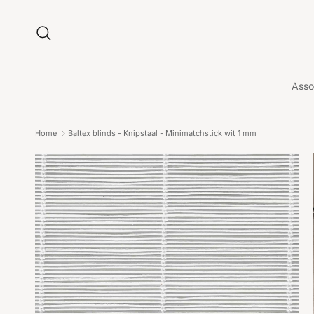
Ga naar inhoud
Zoeken
Asso
Home
Baltex blinds - Knipstaal - Minimatchstick wit 1 mm
Ga direct naar productinformatie