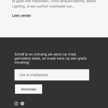
te gaan met materialen. Onze lampencollectie, Baltex
Lighting, is een perfect voorbeeld van...
Lees verder
Schrijf je en ontvang als eerst op maat
gemaakte deals, en maak kans op een gratis
Inmeting!
Abonneer
Instagram
Pinterest