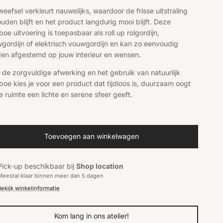
weefsel verkleurt nauwelijks, waardoor de frisse uitstraling
uden blijft en het product langdurig mooi blijft. Deze
oe uitvoering is toepasbaar als roll up rolgordijn,
gordijn of elektrisch vouwgordijn en kan zo eenvoudig
en afgestemd op jouw interieur en wensen.
 de zorgvuldige afwerking en het gebruik van natuurlijk
oe kies je voor een product dat tijdloos is, duurzaam oogt
e ruimte een lichte en serene sfeer geeft.
Toevoegen aan winkelwagen
Pick-up beschikbaar bij
Shop location
Meestal klaar binnen meer dan 5 dagen
Bekijk winkelinformatie
Kom lang in ons atelier!