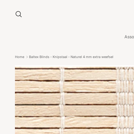
Ga naar inhoud
Zoeken
Asso
Home
Baltex Blinds - Knipstaal - Naturel 4 mm extra weefsel
Ga direct naar productinformatie