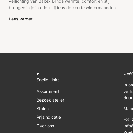
verlichting van Baltex Blinds warmte, comfort en stijl
brengen in je interieur tijdens de koude wintermaanden
Lees verder
Over
Snelle Links
In o
Assortiment
verl
duur
Bezoek atelier
Stalen
Maan
Prijsindicatie
+31 
Over ons
Info
Kruit