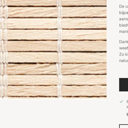
De u
bijp
aans
bied
mani
Dank
weef
Zo k
natu