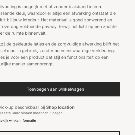
itvoering is mogelijk met of zonder biaisband in een
assende kleur, waardoor er altijd een afwerking ontstaat die
luit bij jouw interieur. Het materiaal is goed zonwerend en
t overdag voldoende privacy, terwijl het licht op een zachte
er de ruimte binnenvalt.
zij de gekleurde latjes en de zorgvuldige afwerking blijft het
sel mooi in gebruik, zonder noemenswaardige verkleuring.
ies je voor een product dat stijl en functionaliteit op een
urlijke manier samenbrengt.
Toevoegen aan winkelwagen
Pick-up beschikbaar bij
Shop location
Meestal klaar binnen meer dan 5 dagen
Bekijk winkelinformatie