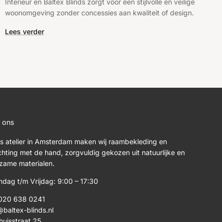
Interieur en Baltex Blinds zorgt voor een stijlvolle én veilige
woonomgeving zonder concessies aan kwaliteit of design.
Lees verder
 ons
ns atelier in Amsterdam maken wij raambekleding en
ichting met de hand, zorgvuldig gekozen uit natuurlijke en
zame materialen.
dag t/m Vrijdag: 9:00 – 17:30
020 638 0241
@baltex-blinds.nl
huisstraat 25