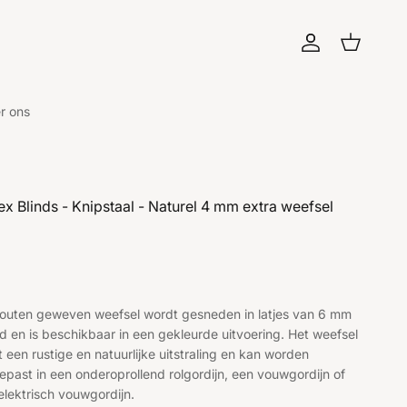
Account
Winkelwagen
r ons
ex Blinds - Knipstaal - Naturel 4 mm extra weefsel
liere prijs
houten geweven weefsel wordt gesneden in latjes van 6 mm
d en is beschikbaar in een gekleurde uitvoering. Het weefsel
t een rustige en natuurlijke uitstraling en kan worden
epast in een onderoprollend rolgordijn, een vouwgordijn of
elektrisch vouwgordijn.