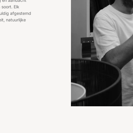
rg en aandacht
 soort. Elk
uldig afgestemd
it, natuurlijke