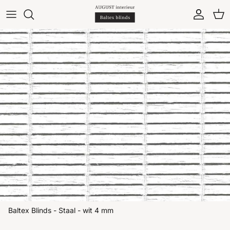
Ga naar inhoud
Account
Win
Ga direct naar productinformatie
Baltex Blinds - Staal - wit 4 mm