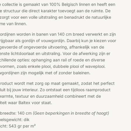
 collectie is gemaakt van 100% Belgisch linnen en heeft een
e structuur die direct karakter toevoegt aan de ruimte. De
 zorgt voor een volle uitstraling en benadrukt de natuurlijke
me van linnen.
ordijnen worden in banen van 140 cm breed verwerkt en zijn
rijgbaar als gordijn of vouwgordijn. Daarbij kun je kiezen voor
gevoerde of ongevoerde uitvoering, afhankelijk van de
nste lichtdoorlaat en uitstraling. Voor de afwerking zijn er
chillende opties: ophanging aan rail of roede en diverse
ivormen, zoals enkele plooi, dubbele plooi of waveplooi.
gordijnen zijn mogelijk met of zonder baleinen.
product wordt met zorg op maat gemaakt, zodat het perfect
luit bij jouw interieur. Zo ontstaat een tijdloos raamproduct
warmte, textuur en duurzaamheid combineert met de
iteit waar Baltex voor staat.
 breedte: 140 cm
(Geen beperkingen in breedte of hoogt)
elsgewicht: dik
cht: 543 gr per m²