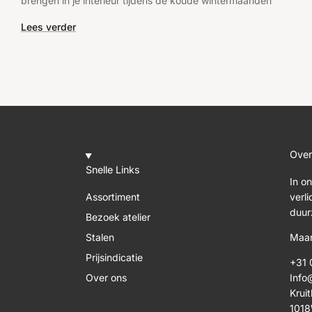
brengen in je interieur tijdens de koude wintermaanden
Lees verder
Over
Snelle Links
In o
Assortiment
verl
duur
Bezoek atelier
Stalen
Maan
Prijsindicatie
+31 
Over ons
Info
Kruit
101