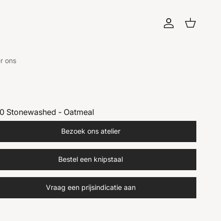
Account
Winkelwagen
r ons
0 Stonewashed - Oatmeal
Bezoek ons atelier
Bestel een knipstaal
Vraag een prijsindicatie aan