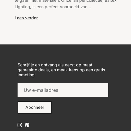
te gaan met materialen. Onze lampencollectie, Baltex
Lighting, is een perfect voorbeeld van...
Lees verder
Schrijf je en ontvang als eerst op maat
gemaakte deals, en maak kans op een gratis
Inmeting!
Abonneer
Instagram
Pinterest