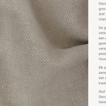
Deze
grov
stof
char
De g
verk
een 
gewe
vers
ploo
Vouw
Elk 
aans
dat 
kwal
Stof
Gevo
Gewi