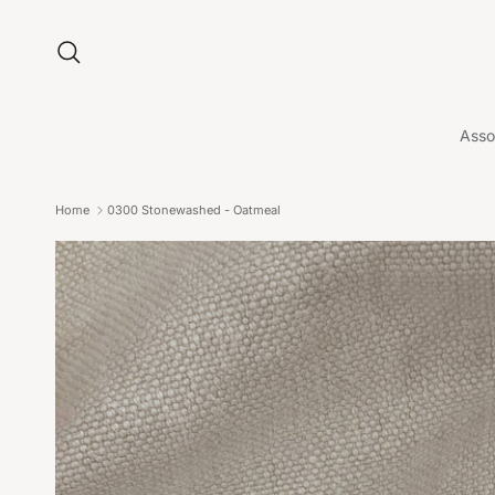
Ga naar inhoud
Zoeken
Asso
Home
0300 Stonewashed - Oatmeal
Ga direct naar productinformatie