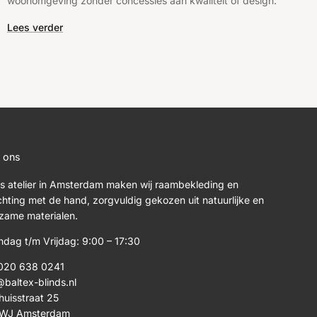
woonomgeving zonder concessies aan kwaliteit of design.
Lees verder
 ons
ns atelier in Amsterdam maken wij raambekleding en
ichting met de hand, zorgvuldig gekozen uit natuurlijke en
zame materialen.
dag t/m Vrijdag: 9:00 – 17:30
020 638 0241
@baltex-blinds.nl
huisstraat 25
8WJ Amsterdam