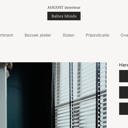
rtiment
Bezoek atelier
Stalen
Prijsindicatie
Ove
Her