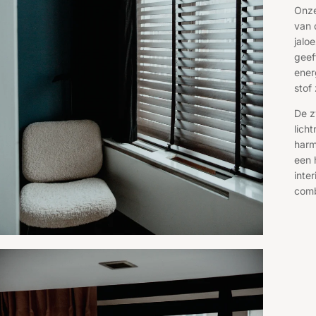
Onze
van 
jalo
geef
ener
stof
De z
lich
harm
een 
inte
combi