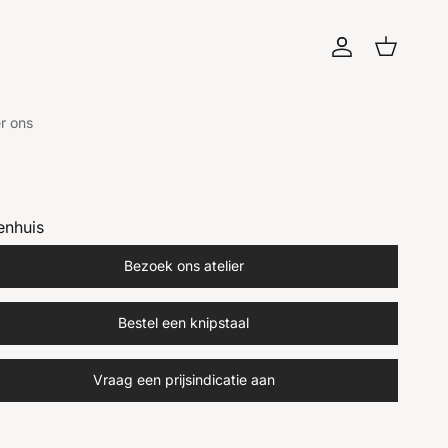
Account
Winkelwagen
r ons
enhuis
Bezoek ons atelier
Bestel een knipstaal
Vraag een prijsindicatie aan